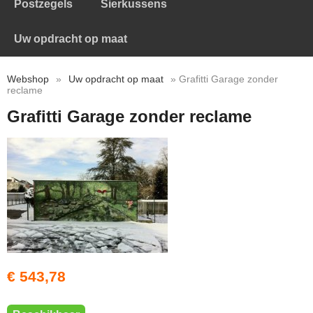
Postzegels
Sierkussens
Uw opdracht op maat
Webshop
»
Uw opdracht op maat
» Grafitti Garage zonder
reclame
Grafitti Garage zonder reclame
€ 543,78