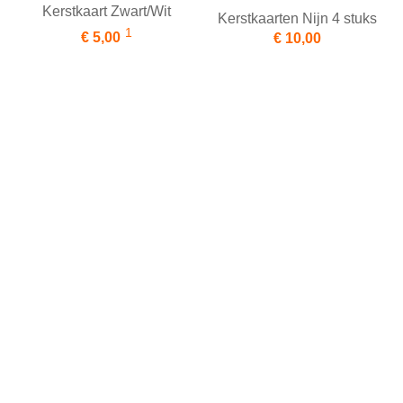
Kerstkaart Zwart/Wit
Kerstkaarten Nijn 4 stuks
1
€ 5,00
€ 10,00
Kerstkaarten Vos 4 stuks
Postzegels Poesje
€ 10,00
€ 8,50