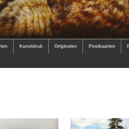
rten
Kunstdruk
Originelen
Postkaarten