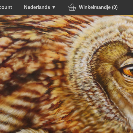
count
Nederlands ▼
Winkelmandje (0)