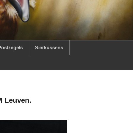
Postzegels
Sierkussens
 Leuven.