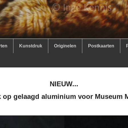
rten
Kunstdruk
Originelen
Postkaarten
NIEUW...
 op gelaagd alu
minium voor Museum M