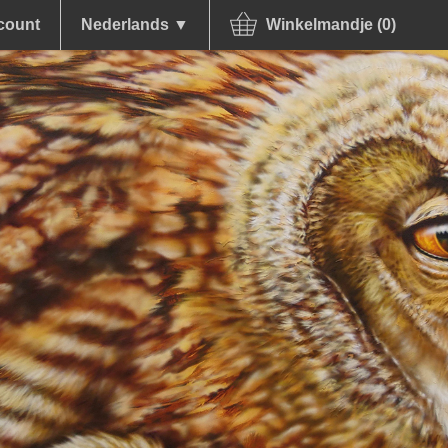
count
Nederlands ▼
Winkelmandje (0)